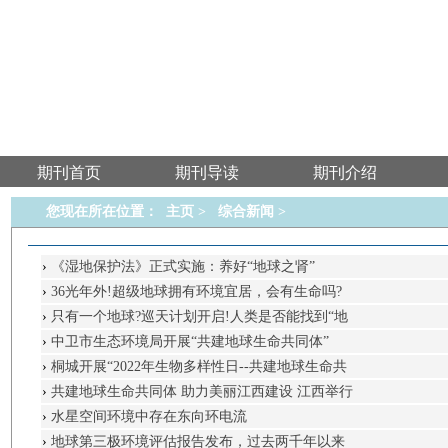
期刊首页
期刊导读
期刊介绍
您现在所在位置：
主页
>
综合新闻
>
›
《湿地保护法》正式实施：养好“地球之肾”
›
36光年外!超级地球拥有环境宜居，会有生命吗?
›
只有一个地球?巡天计划开启!人类是否能找到“地
›
中卫市生态环境局开展“共建地球生命共同体”
›
桐城开展“2022年生物多样性日--共建地球生命共
›
共建地球生命共同体 助力美丽江西建设 江西举行
›
水星空间环境中存在东向环电流
›
地球第三极环境评估报告发布，过去两千年以来